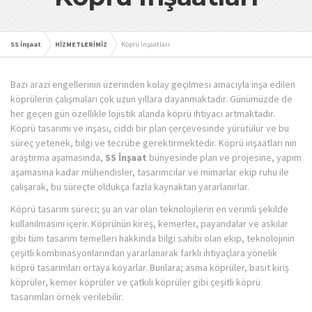
SS İnşaat
HİZMETLERİMİZ
Köprü İnşaatları
Bazı arazi engellerinin üzerinden kolay geçilmesi amacıyla inşa edilen
köprülerin çalışmaları çok uzun yıllara dayanmaktadır. Günümüzde de
her geçen gün özellikle lojistik alanda köprü ihtiyacı artmaktadır.
Köprü tasarımı ve inşası, ciddi bir plan çerçevesinde yürütülür ve bu
süreç yetenek, bilgi ve tecrübe gerektirmektedir. Köprü inşaatları nın
araştırma aşamasında,
SS İnşaat
bünyesinde plan ve projesine, yapım
aşamasına kadar mühendisler, tasarımcılar ve mimarlar ekip ruhu ile
çalışarak, bu süreçte oldukça fazla kaynaktan yararlanırlar.
Köprü tasarım süreci; şu an var olan teknolojilerin en verimli şekilde
kullanılmasını içerir. Köprünün kireş, kemerler, payandalar ve askılar
gibi tüm tasarım temelleri hakkında bilgi sahibi olan ekip, teknolojinin
çeşitli kombinasyonlarından yararlanarak farklı ihtiyaçlara yönelik
köprü tasarımları ortaya koyarlar. Bunlara; asma köprüler, basit kiriş
köprüler, kemer köprüler ve çatkılı köprüler gibi çeşitli köprü
tasarımları örnek verilebilir.