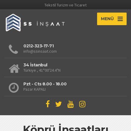
Tekstil Turizm ve Ticaret
MENÜ
0212-323-17-71
info@ssinsaat.com
This page can't load Google Maps correctly.
34 İstanbul
Türkiye , 41°00'24.4"N
OK
Do you own this website?
Pzt - Cts 8.00 - 18.00
Pazar KAPALI
Köprü İnşaatları