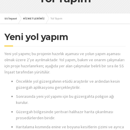
SS İnşaat
HİZMETLERİMİZ
Yol Yapım
Yeni yol yapım
Yeni yol yapımı; bu projenin hazırlık aşaması ve yolun yapım aşaması
olmak üzere 2’ye ayrılmaktadır. Yol yapım, bakım ve onarım çalışmaları
için proje hazırlanırken; aşağıda yer alan çalışmalar belirli bir sıra ile SS
İnşaat tarafından yürütülür.
Öncelikle yol güzergahının etüdü araştırılır ve ardından kesin
güzergah aplikasyonu gerçekleştirilir.
Sonrasında yeni yol yapımı için bu güzergahta poligon ağı
kurulur.
Güzergah bölgesinde şeritvari halihazır harita çıkarılması
prosedürlerden biridir.
Haritalama kısmında enine ve boyuna kesitlerin çizimi ve ayrıca