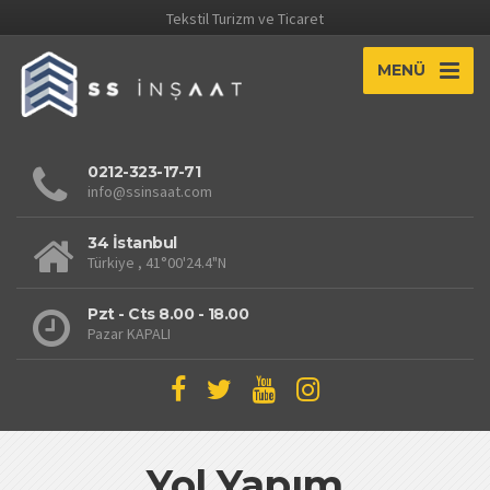
Tekstil Turizm ve Ticaret
MENÜ
0212-323-17-71
info@ssinsaat.com
This page can't load Google Maps correctly.
34 İstanbul
Türkiye , 41°00'24.4"N
OK
Do you own this website?
Pzt - Cts 8.00 - 18.00
Pazar KAPALI
Yol Yapım