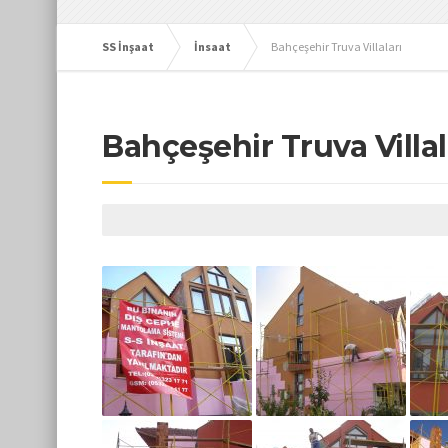
SS İnşaat
İnsaat
Bahçeşehir Truva Villaları
Bahçeşehir Truva Villal