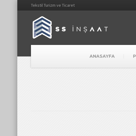
Tekstil Turizm ve Ticaret
ANASAYFA
P