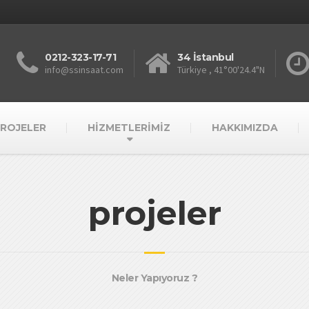
0212-323-17-71
34 İstanbul
info@ssinsaat.com
Türkiye , 41°00'24.4"N
This
page
can't
ROJELER
HİZMETLERİMİZ
HAKKIMIZDA
load
Google
Maps
correctly.
Do you
projeler
OK
own this
website?
Neler Yapıyoruz ?