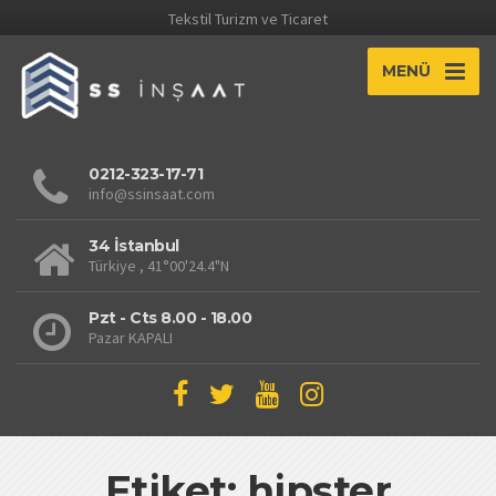
Tekstil Turizm ve Ticaret
MENÜ
0212-323-17-71
info@ssinsaat.com
This page can't load Google Maps correctly.
34 İstanbul
Türkiye , 41°00'24.4"N
OK
Do you own this website?
Pzt - Cts 8.00 - 18.00
Pazar KAPALI
Etiket: hipster